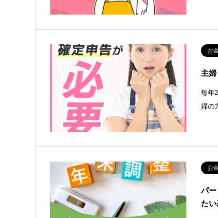
お
主婦
毎年
婦の
お
パー
たい