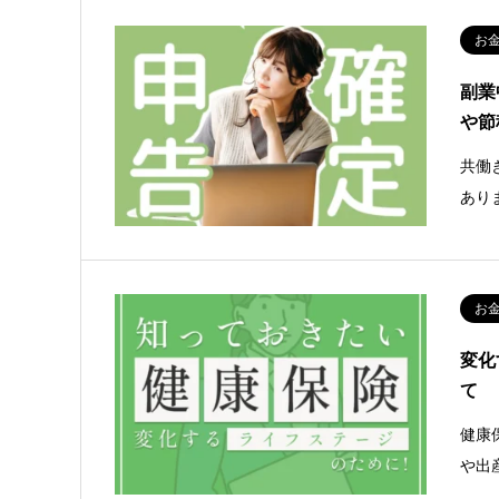
お
副業
や節
共働
あり
お
変化
て
健康
や出