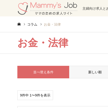
主婦向け求人と
コラム
お金・法律
お金・法律
並べ替え条件
新しい順
9件中 1〜9件を表示