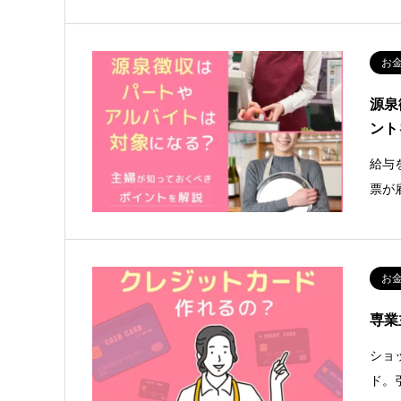
お
源泉
ント
給与
票が
お
専業
ショ
ド。