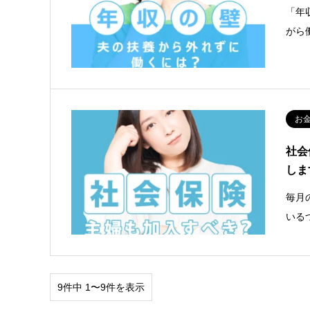
「年
がら
お
社会
しま
毎月
いる
9件中 1〜9件を表示