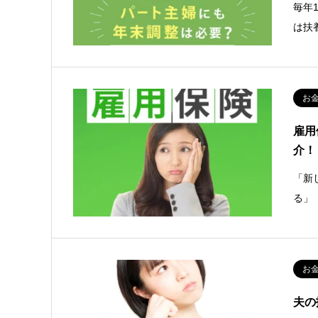
毎年
は扶
お
雇用
介！
「新
る」
お
夫の