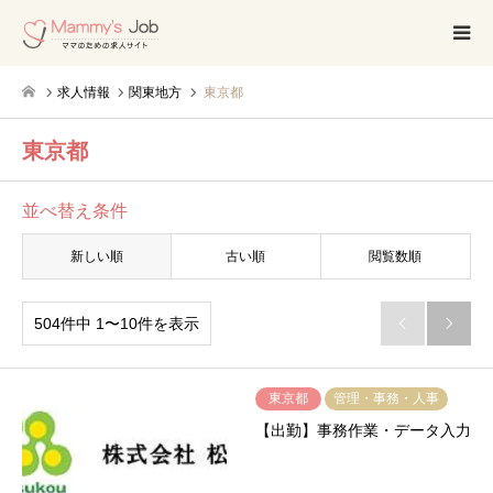
求人情報
関東地方
東京都
東京都
並べ替え条件
新しい順
古い順
閲覧数順
504件中 1〜10件を表示


東京都
管理・事務・人事
【出勤】事務作業・データ入力