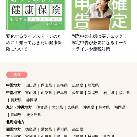
変化するライフステージのた
副業中の主婦は要チェック！
めに！知っておきたい健康保
確定申告が必要になるボーダ
険について
ーラインや節税対策
地域
中国地方
山口県
岡山県
島根県
広島県
鳥取県
中部地方
富山県
山梨県
岐阜県
愛知県
新潟県
石川県
福井県
長野県
静岡県
九州・沖縄地方
佐賀県
大分県
宮崎県
沖縄県
熊本県
福岡県
長崎県
鹿児島県
北海道地方
四国地方
徳島県
愛媛県
香川県
高知県
東北地方
宮城県
山形県
岩手県
福島県
秋田県
青森県