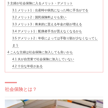
3
主婦が社会保険に入るメリット・デメリット
3.1
メリット1：出産時や病気になった時に手当がでる
3.2
メリット2：国民保険料よりも安い
3.3
メリット3：将来的に貰える年金の額が増える
3.4
デメリット1：配偶者手当が貰えなくなるかも
3.5
デメリット2：年収によっては手取り額が少なくなってし
まう
4
こんな主婦は社会保険に加入しても良いかも
4.1
夫が自営業で社会保険に加入していない
4.2
十分な年収がある
社会保険とは？