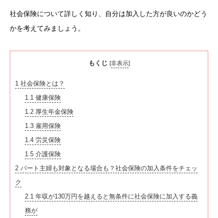
社会保険について詳しく知り、自分は加入した方が良いのかどう
かを考えてみましょう。
もくじ
[
非表示
]
1
社会保険とは？
1.1
健康保険
1.2
厚生年金保険
1.3
雇用保険
1.4
労災保険
1.5
介護保険
2
パート主婦も対象となる場合も？社会保険の加入条件をチェッ
ク
2.1
年収が130万円を越えると無条件に社会保険に加入する義
務が