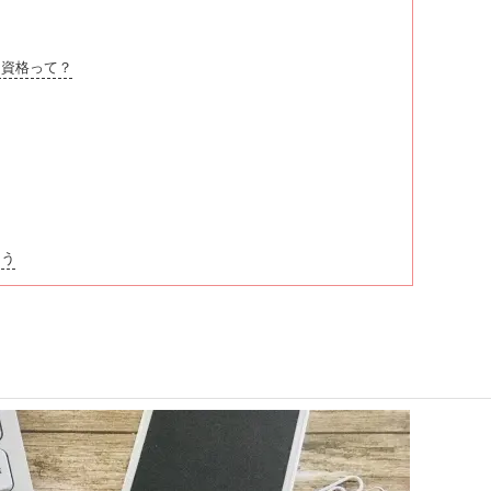
資格って？
よう