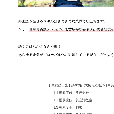
外国語を話せるスキルはさまざまな業界で役立ちます。
とくに
世界共通語とされている
英語
が話せる人の需要は高
語学力は活かさなきゃ損！
あらゆる企業がグローバル化に対応している現在、どのよ
1
主婦に人気！語学力が求められるお仕事5
1.1
難易度低：旅行会社
1.2
難易度低：英会話教室
1.3
難易度中：翻訳