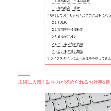
1.4
難易度高：日本語講師
1.5
難易度高：通訳
2
取得しておくと有利！語学力の証明になる
2.1
TOEIC
2.2
実用英語技能検定
2.3
観光英語検定
2.4
ビジネス翻訳資格
2.5
ビジネス通訳検定
3
ライフスタイルに合うお仕事を探してみ
主婦に人気！語学力が求められるお仕事5選