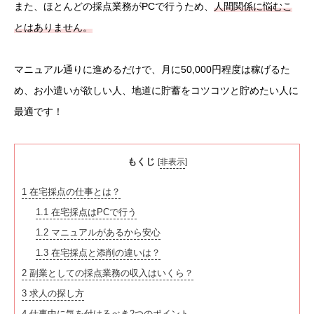
また、ほとんどの採点業務がPCで行うため、
人間関係に悩むこ
とはありません。
マニュアル通りに進めるだけで、月に50,000円程度は稼げるた
め、お小遣いが欲しい人、地道に貯蓄をコツコツと貯めたい人に
最適です！
もくじ
[
非表示
]
1
在宅採点の仕事とは？
1.1
在宅採点はPCで行う
1.2
マニュアルがあるから安心
1.3
在宅採点と添削の違いは？
2
副業としての採点業務の収入はいくら？
3
求人の探し方
4
仕事中に気を付けるべき2つのポイント