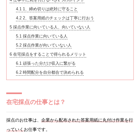
4.1
1、締め切りは絶対に守ること
4.2
2、答案用紙のチェックは丁寧に行おう
5
採点作業に向いている人、向いていない人
5.1
採点作業に向いている人
5.2
採点作業が向いていない人
6
在宅採点をすることで得られるメリット
6.1
頑張った分だけ収入に繋がる
6.2
時間配分を自分都合で決められる
在宅採点の仕事とは？
採点のお仕事は、
企業から配布された答案用紙に丸付け作業を行
っていく
お仕事です。