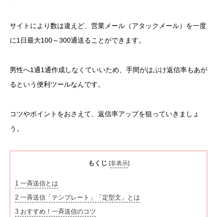
サイトにより数は違えど、営業メール（アタックメール）を一度
に1日最大100～300通送ることができます。
男性へ1通1通作成しなくていいため、手間がはぶけ返信率もあが
るという便利ツールなんです。
コツやポイントをおさえて、返信率アップを狙っていきましょ
う。
もくじ
[
非表示
]
1
一斉送信とは
2
一斉送信「テンプレート」「定型文」とは
3
おすすめ！一斉送信のコツ