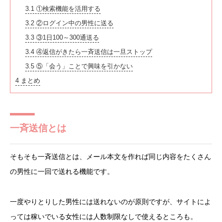
3.1
①検索機能を活用する
3.2
②ログイン中の男性に送る
3.3
③1日100～300通送る
3.4
④返信がきたら一斉送信は一旦ストップ
3.5
⑤「会う」ことで興味を引かない
4
まとめ
一斉送信とは
そもそも一斉送信とは、メール本文を作れば同じ内容をたくさん
の男性に一回で送れる機能です。
一度やりとりした男性には送れないのが原則ですが、サイトによ
っては稼いでいる女性には人数制限なしで使えるところも。