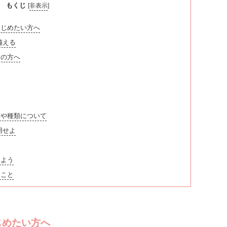
もくじ
[
非表示
]
じめたい方へ
備える
の方へ
や種類について
用せよ
えよう
ること
じめたい方へ