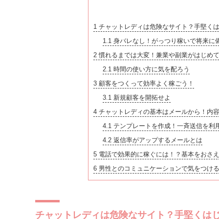
1
チャットレディは危険なサイト？手堅くは
1.1
身バレなし！がっつり稼いで将来に
2
慣れるまでは大変！兼業や副業がはじめて
2.1
時間の使い方に気を配ろう
3
顧客をつくって効率よく稼ごう！
3.1
新規顧客を開拓せよ
4
チャットレディの基本はメールから！内容
4.1
テンプレートを作成！一斉送信を利
4.2
返信率がアップするメールとは
5
電話で効果的に稼ぐには！？基本をおさ
6
男性とのコミュニケーションで気をつけ
チャットレディは危険なサイト？手堅くは