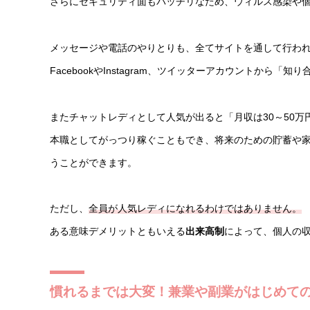
さらにセキュリティ面もバッチリなため、ウィルス感染や
メッセージや電話のやりとりも、全てサイトを通して行わ
FacebookやInstagram、ツイッターアカウントか
またチャットレディとして人気が出ると「月収は30～50万
本職としてがっつり稼ぐこともでき、将来のための貯蓄や
うことができます。
ただし、
全員が人気レディになれるわけではありません。
ある意味デメリットともいえる
出来高制
によって、個人の
慣れるまでは大変！兼業や副業がはじめて