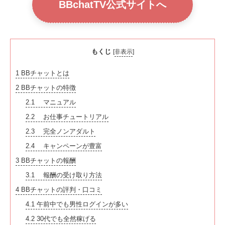
BBchatTV公式サイトへ
もくじ
[
非表示
]
1
BBチャットとは
2
BBチャットの特徴
2.1
マニュアル
2.2
お仕事チュートリアル
2.3
完全ノンアダルト
2.4
キャンペーンが豊富
3
BBチャットの報酬
3.1
報酬の受け取り方法
4
BBチャットの評判・口コミ
4.1
午前中でも男性ログインが多い
4.2
30代でも全然稼げる