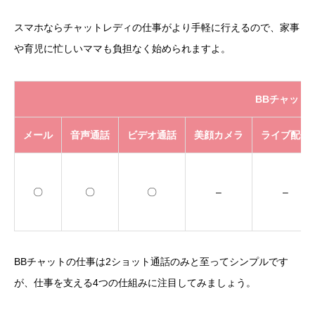
スマホならチャットレディの仕事がより手軽に行えるので、家事
や育児に忙しいママも負担なく始められますよ。
BBチャット
メール
音声通話
ビデオ通話
美顔カメラ
ライブ配信
〇
〇
〇
–
–
BBチャットの仕事は2ショット通話のみと至ってシンプルです
が、仕事を支える4つの仕組みに注目してみましょう。