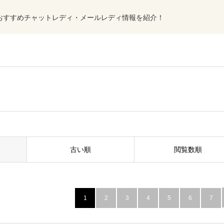
おすすめチャットレディ・メールレディ情報を紹介！
古い順
閲覧数順
1
2
3
4
5
6
7