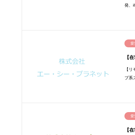
発、
愛
【在
【リ
ブ系
愛
【在