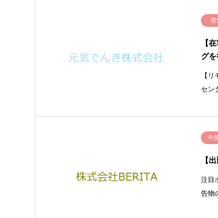
愛
【在
グを
【リ
セン
中
【出
注目
告物