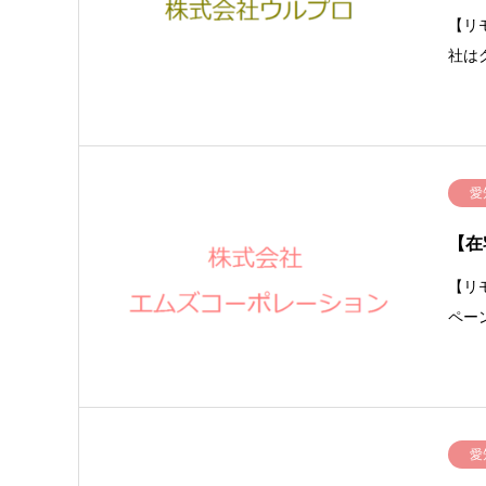
【リ
社は
愛
【在
【リ
ペー
愛