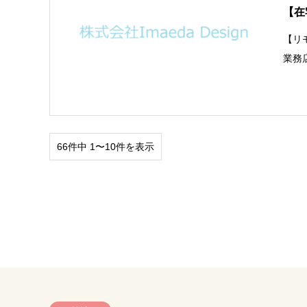
【在
【リ
業務
66件中 1〜10件を表示