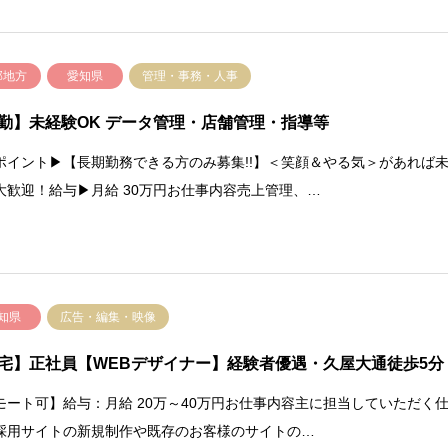
部地方
愛知県
管理・事務・人事
勤】未経験OK データ管理・店舗管理・指導等
ポイント▶【長期勤務できる方のみ募集!!】＜笑顔＆やる気＞があれば
大歓迎！給与▶月給 30万円お仕事内容売上管理、…
知県
広告・編集・映像
宅】正社員【WEBデザイナー】経験者優遇・久屋大通徒歩5分
モート可】給与：月給 20万～40万円お仕事内容主に担当していただく
採用サイトの新規制作や既存のお客様のサイトの…