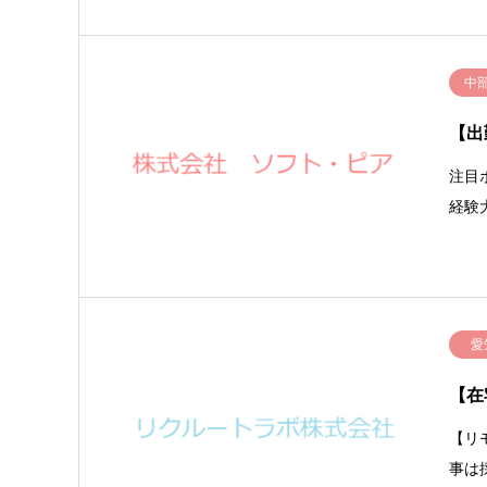
中
【出
注目
経験
愛
【在
【リ
事は