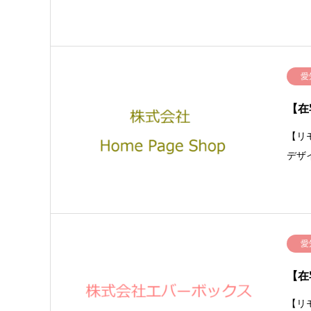
愛
【在
【リ
デザ
愛
【在
【リ