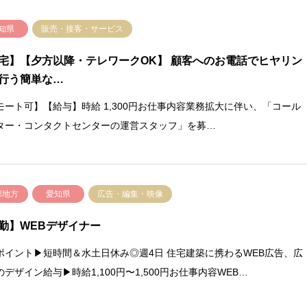
知県
販売・接客・サービス
宅】【夕方以降・テレワークOK】 顧客へのお電話でヒヤリン
行う簡単な…
モート可】【給与】時給 1,300円お仕事内容業務拡大に伴い、「コール
ター・コンタクトセンターの運営スタッフ」を募…
部地方
愛知県
広告・編集・映像
勤】WEBデザイナー
ポイント▶短時間＆水土日休み◎週4日 住宅建築に携わるWEB広告、広
のデザイン給与▶時給1,100円〜1,500円お仕事内容WEB…