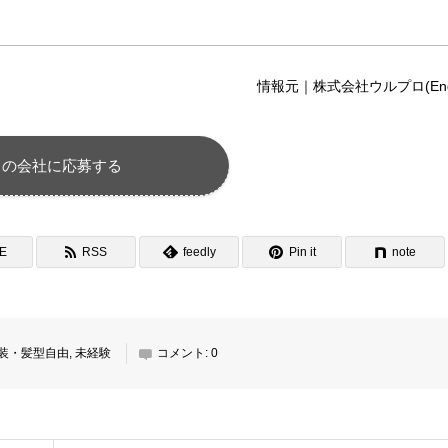
情報元｜株式会社ウルプロ(Eng
この会社に応募する
NE
RSS
feedly
Pin it
note
装・髪型自由
,
未経験
コメント:
0