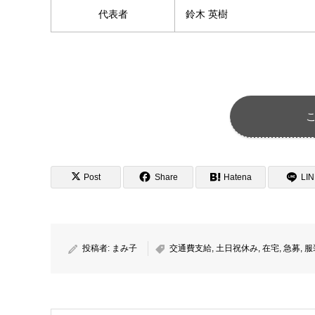
代表者
鈴木 英樹
Post
Share
Hatena
LI
投稿者:
まみ子
交通費支給
,
土日祝休み
,
在宅
,
急募
,
服