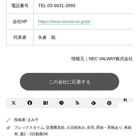
電話番号
TEL:03-6631-3993
会社HP
https://www.necvw.co.jp/ja/
代表者
矢倉 聡
情報元｜NEC VALWAY株式会社
この会社に応募する
投稿者:
まみ子
フレックスタイム
,
交通費支給
,
土日祝休み
,
在宅
,
昇給・昇格あり
,
有給
有
,
週2・3日勤務OK