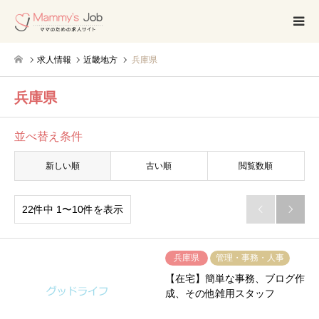
求人情報
近畿地方
兵庫県
兵庫県
並べ替え条件
新しい順
古い順
閲覧数順
22件中 1〜10件を表示


兵庫県
管理・事務・人事
【在宅】簡単な事務、ブログ作
成、その他雑用スタッフ