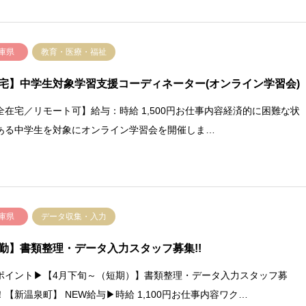
庫県
教育・医療・福祉
宅】中学生対象学習支援コーディネーター(オンライン学習会)
全在宅／リモート可】給与：時給 1,500円お仕事内容経済的に困難な状
ある中学生を対象にオンライン学習会を開催しま…
庫県
データ収集・入力
勤】書類整理・データ入力スタッフ募集!!
ポイント▶【4月下旬～（短期）】書類整理・データ入力スタッフ募
！【新温泉町】 NEW給与▶時給 1,100円お仕事内容ワク…