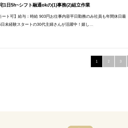
宅1日5h~シフト融通okの(1)事務(2)組立作業
モート可】給与：時給 903円お仕事内容平日勤務のみ社員も年間休日最
36日未経験スタートの30代主婦さんが活躍中！嬉し…
1
2
3