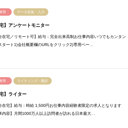
庫県
データ収集・入力
宅】アンケートモニター
全在宅／リモート可】給与：完全出来高制お仕事内容いつでもカンタン
スタート1)会社概要欄のURLをクリック2)専用ペー…
庫県
ライティング・翻訳
宅】ライター
全在宅】給与：時給 1,500円お仕事内容経験者限定の求人となります
事内容】⽉間1000万⼈以上訪問者が訪れる⽇本最⼤…