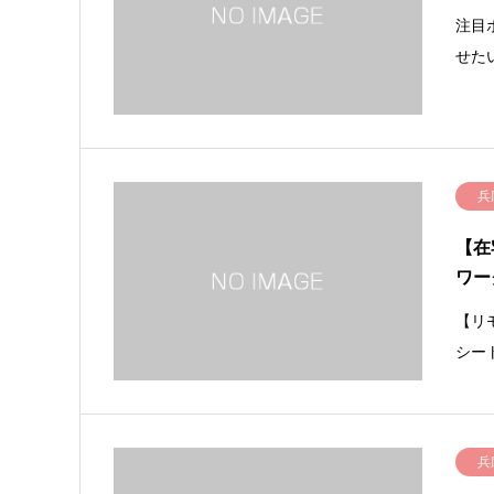
注目
せた
兵
【在
ワー
【リモ
シー
兵