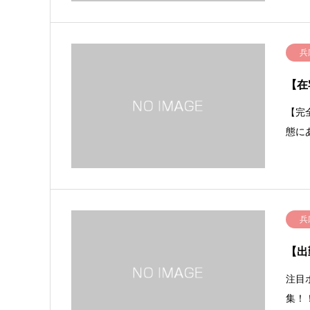
兵
【在
【完
態に
兵
【出
注目
集！