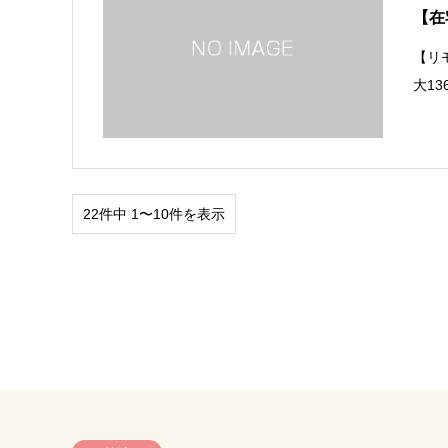
【在
【リ
大1
22件中 1〜10件を表示