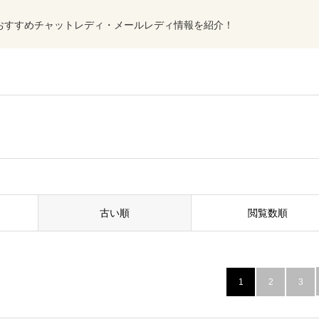
おすすめチャットレディ・メールレディ情報を紹介！
古い順
閲覧数順
1
2
3