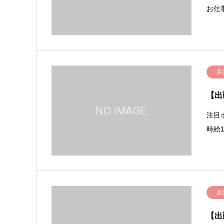
お仕
兵
【出
注目
時給
兵
【出