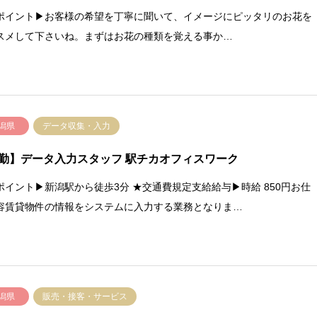
ポイント▶お客様の希望を丁寧に聞いて、イメージにピッタリのお花を
スメして下さいね。まずはお花の種類を覚える事か…
潟県
データ収集・入力
勤】データ入力スタッフ 駅チカオフィスワーク
ポイント▶新潟駅から徒歩3分 ★交通費規定支給給与▶時給 850円お仕
容賃貸物件の情報をシステムに入力する業務となりま…
潟県
販売・接客・サービス