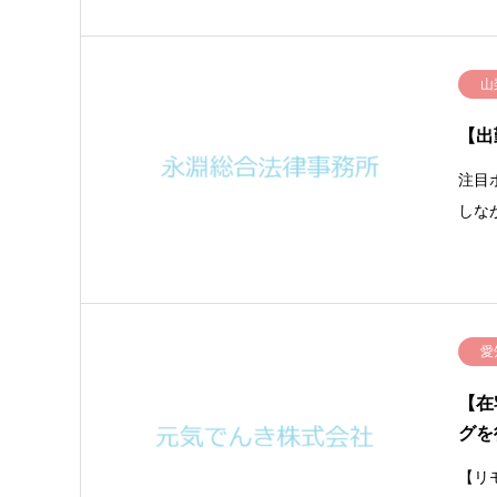
山
【出
注目
しな
愛
【在
グを
【リ