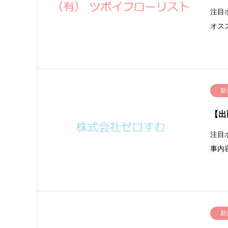
注目
オス
新
【出
注目
事内
新