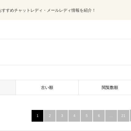
おすすめチャットレディ・メールレディ情報を紹介！
古い順
閲覧数順
1
2
3
4
5
6
…
21