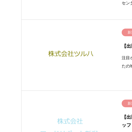
セン
新
【出
注目
たの
新
【出
ッフ