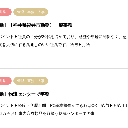
井県
管理・事務・人事
勤】【福井県福井市勤務】一般事務
ポイント▶社員の半分が20代を占めており、経歴や年齢に関係なく、意
案を大切にする風通しのいい社風です。給与▶月給 …
井県
管理・事務・人事
勤】物流センターで事務
ポイント▶経験・学歴不問！PC基本操作ができればOK！給与▶月給 18
23万円お仕事内容衣類品を取扱う物流センターでの事…