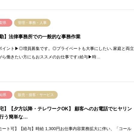
梨県
管理・事務・人事
勤】法律事務所での一般的な事務作業
ポイント▶◎増員募集です。◎プライベートも大事にしたい､家庭と両
がら働きたい方にもおススメのお仕事です♪給与▶時…
知県
販売・接客・サービス
宅】【夕方以降・テレワークOK】 顧客へのお電話でヒヤリン
行う簡単な…
モート可】【給与】時給 1,300円お仕事内容業務拡大に伴い、「コール