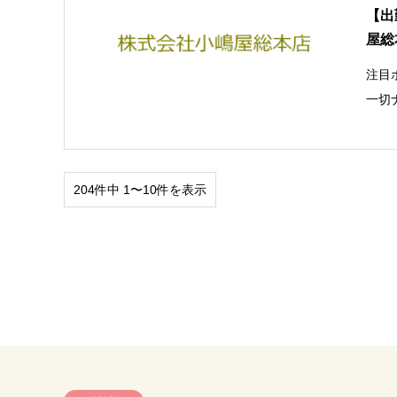
【出
屋総
注目
一切
204件中 1〜10件を表示