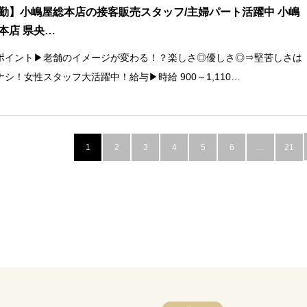
勤】小嶋屋総本店の接客販売スタッフ/主婦パート活躍中 小嶋
本店 県央…
ポイント▶老舗のイメージが変わる！？楽しさ◎優しさ◎⇒堅苦しさは
ナシ！女性スタッフ大活躍中！給与▶時給 900～1,110…
1
2
3
4
5
6
…
21