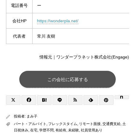
電話番号
ー
会社HP
https://wonderpla.net/
代表者
常川 友樹
情報元｜ワンダープラネット株式会社(Engage)
この会社に応募する
投稿者:
まみ子
パート・アルバイト
,
フレックスタイム
,
リモート面接
,
交通費支給
,
土
日祝休み
,
在宅
,
学歴不問
,
有給有
,
未経験
,
社員登用あり