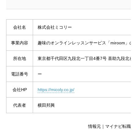
会社名
株式会社ミコリー
事業内容
趣味のオンラインレッスンサービス「miroom」の
所在地
東京都千代田区九段北一丁目4番7号 喜助九段北ビル
電話番号
ー
会社HP
https://micoly.co.jp/
代表者
横田邦興
情報元｜マイナビ転職