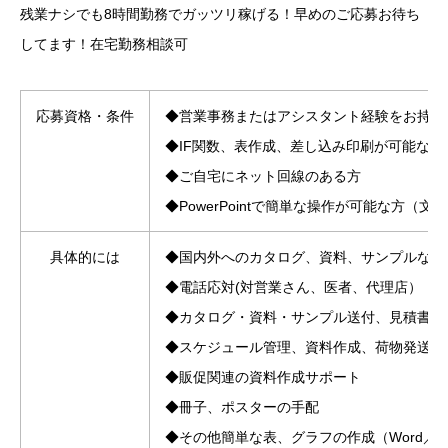
残業ナシでも8時間勤務でガッツリ稼げる！早めのご応募お待ち
してます！在宅勤務相談可
応募資格・条件
◆営業事務またはアシスタント経験をお持ち
◆IF関数、表作成、差し込み印刷が可能な方
◆ご自宅にネット回線のある方
◆PowerPointで簡単な操作が可能な方（
具体的には
◆国内外へのカタログ、資料、サンプルなど
◆電話応対(対営業さん、医者、代理店）
◆カタログ・資料・サンプル送付、見積書作
◆スケジュール管理、資料作成、荷物発送な
◆販促関連の資料作成サポート
◆冊子、ポスターの手配
◆その他簡単な表、グラフの作成（Word／Ex