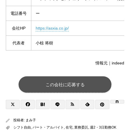
電話番号
ー
会社HP
https://asxia.co.jp/
代表者
小椋 将樹
情報元｜indeed
この会社に応募する
投稿者:
まみ子
シフト自由
,
パート・アルバイト
,
在宅
,
業務委託
,
週2・3日勤務OK