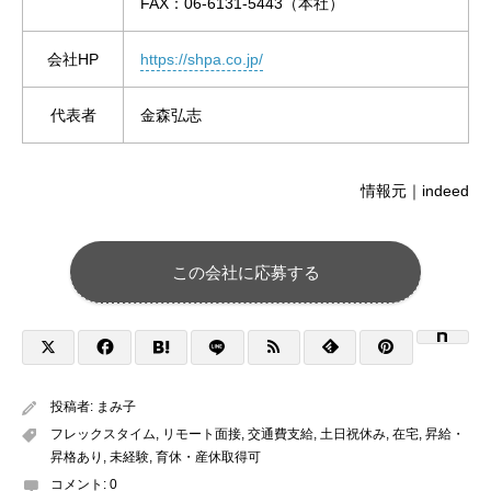
FAX：06-6131-5443（本社）
会社HP
https://shpa.co.jp/
代表者
金森弘志
情報元｜indeed
この会社に応募する
投稿者:
まみ子
フレックスタイム
,
リモート面接
,
交通費支給
,
土日祝休み
,
在宅
,
昇給・
昇格あり
,
未経験
,
育休・産休取得可
コメント:
0