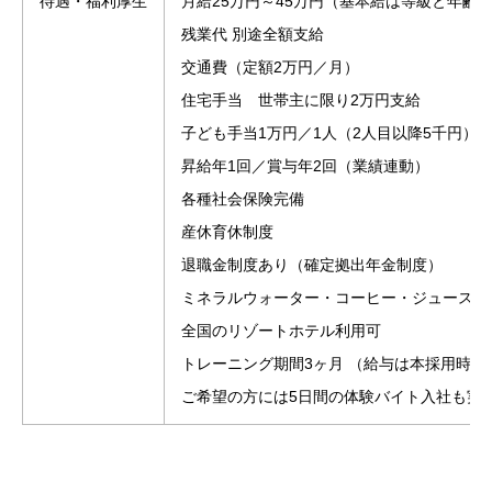
待遇・福利厚生
月給25万円～45万円（基本給は等級と年齢
残業代 別途全額支給
交通費（定額2万円／月）
住宅手当 世帯主に限り2万円支給
子ども手当1万円／1人（2人目以降5千円）
昇給年1回／賞与年2回（業績連動）
各種社会保険完備
産休育休制度
退職金制度あり（確定拠出年金制度）
ミネラルウォーター・コーヒー・ジュース無
全国のリゾートホテル利用可
トレーニング期間3ヶ月 （給与は本採用時と
ご希望の方には5日間の体験バイト入社も実