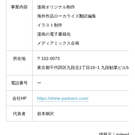
事業内容
漫画オリジナル制作
海外作品ローカライズ翻訳編集
イラスト制作
漫画の電子書籍化
メディアミックス企画
所在地
〒102-0073
東京都千代田区九段北1丁目10−1 九段勧業ビル5/6/
電話番号
ー
会社HP
https://shine-partners.com/
代表者
岩本炯沢
情報元｜indeed