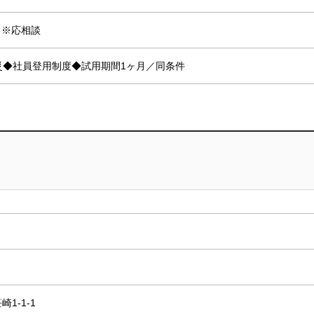
 ※応相談
災◆社員登用制度◆試用期間1ヶ月／同条件
1-1-1