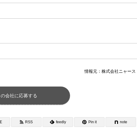
情報元：株式会社ニャース (
この会社に応募する
NE
RSS
feedly
Pin it
note