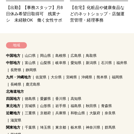
【出勤】【事務スタッフ】月8
【在宅】化粧品や健康食品な
日休み希望日取得可 残業ナ
どのネットショップ・店舗運
シ 未経験OK 働く女性サポ
営管理・経理事務
ートします!新設したてキレイ
なカフェ風オフィスで一緒に
働きませんか?
地域
中国地方
山口県
岡山県
島根県
広島県
鳥取県
中部地方
富山県
山梨県
岐阜県
愛知県
新潟県
石川県
福井県
長野県
静岡県
九州・沖縄地方
佐賀県
大分県
宮崎県
沖縄県
熊本県
福岡県
長崎県
鹿児島県
北海道地方
四国地方
徳島県
愛媛県
香川県
高知県
東北地方
宮城県
山形県
岩手県
福島県
秋田県
青森県
近畿地方
三重県
京都府
兵庫県
和歌山県
大阪府
奈良県
滋賀県
関東地方
千葉県
埼玉県
東京都
栃木県
神奈川県
群馬県