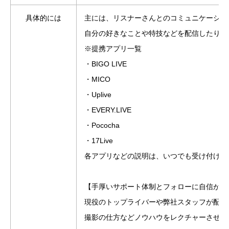
具体的には
主には、リスナーさんとのコミュニケーショ
自分の好きなことや特技などを配信したり、
※提携アプリ一覧
・BIGO LIVE
・MICO
・Uplive
・EVERY.LIVE
・Pococha
・17Live
各アプリなどの説明は、いつでも受け付けて
【手厚いサポート体制とフォローに自信があ
現役のトップライバーや弊社スタッフが配信
撮影の仕方などノウハウをレクチャーさせて