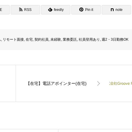
NE
RSS
feedly
Pin it
note
ム
,
リモート面接
,
在宅
,
契約社員
,
未経験
,
業務委託
,
社員登用あり
,
週2・3日勤務OK
【在宅】電話アポインター(在宅)