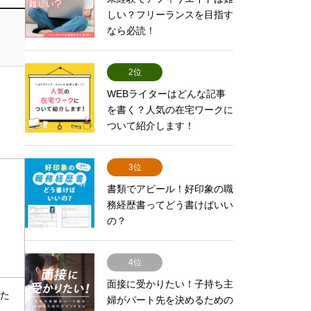
しい？フリーランスを目指す
なら必読！
2位
WEBライターはどんな記事
を書く？人気の在宅ワークに
ついて紹介します！
3位
書類でアピール！好印象の職
務経歴書ってどう書けばいい
の？
4位
面接に受かりたい！子持ち主
いた
婦がパート先を決めるための