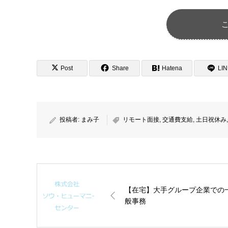
Post
Share
Hatena
LI
投稿者:
まみ子
リモート面接
,
交通費支給
,
土日祝休み
【在宅】大手グループ企業での
般事務