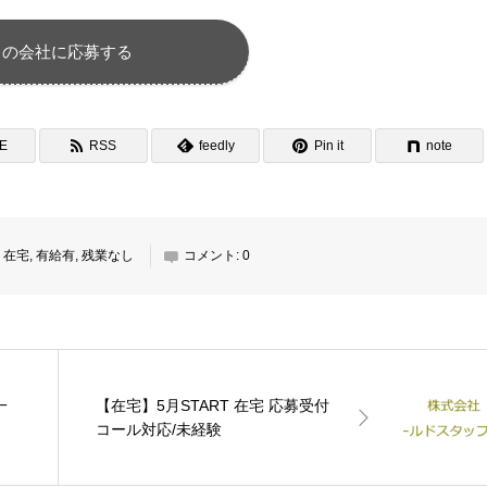
この会社に応募する
NE
RSS
feedly
Pin it
note
,
在宅
,
有給有
,
残業なし
コメント:
0
一
【在宅】5月START 在宅 応募受付
コール対応/未経験