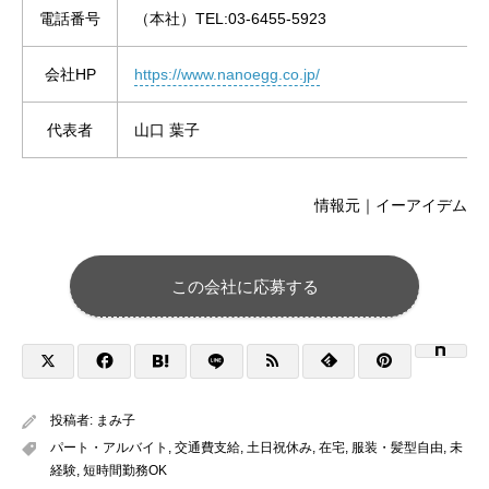
電話番号
（本社）TEL:03-6455-5923
会社HP
https://www.nanoegg.co.jp/
代表者
山口 葉子
情報元｜イーアイデム
この会社に応募する
投稿者:
まみ子
パート・アルバイト
,
交通費支給
,
土日祝休み
,
在宅
,
服装・髪型自由
,
未
経験
,
短時間勤務OK