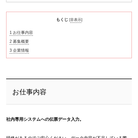
もくじ
[
非表示
]
1
お仕事内容
2
募集概要
3
企業情報
お仕事内容
社内専用システムへの伝票データ入力。
研修があるのでご安心ください。データ内容が不足している際