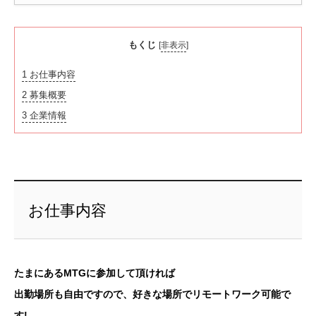
もくじ
[
非表示
]
1
お仕事内容
2
募集概要
3
企業情報
お仕事内容
たまにあるMTGに参加して頂ければ
出勤場所も自由ですので、好きな場所でリモートワーク可能で
す!