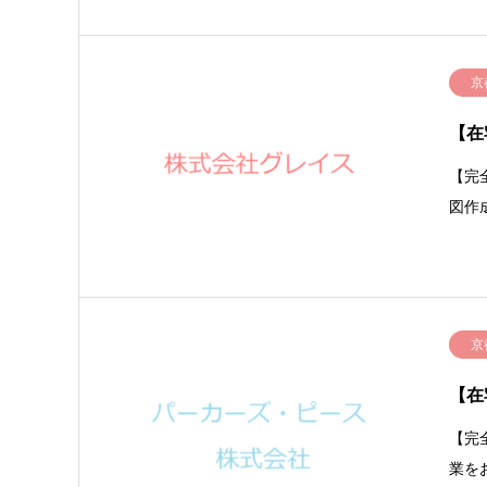
京
【在
【完
図作
京
【在
【完
業を