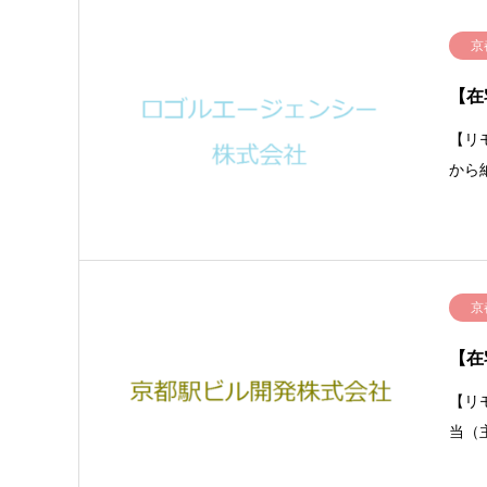
京
【在
【リ
から
京
【在
【リ
当（