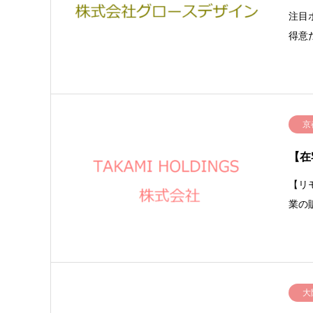
注目
得意
京
【在
【リ
業の
大