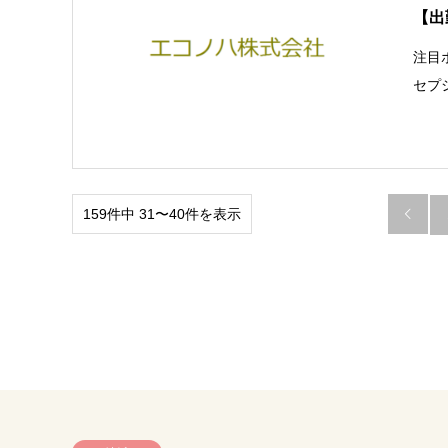
【出
注目
セプ
159件中 31〜40件を表示
