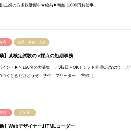
迎♪主婦の方多数活躍中★給与▶時給 1,000円お仕事…
都府
管理・事務・人事
勤】某検定試験の ×採点の短期事務
ポイント▶＼150名の大募集！／週2日～OK！シフト希望OKなので、ご
のつくときだけどうぞ！学生、フリーター、 主婦（…
都府
IT関連
勤】Webデザイナー,HTMLコーダー