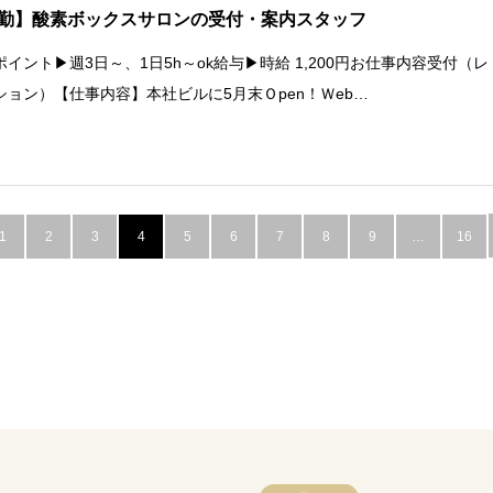
勤】酸素ボックスサロンの受付・案内スタッフ
ポイント▶週3日～、1日5h～ok給与▶時給 1,200円お仕事内容受付（レ
ション）【仕事内容】本社ビルに5月末Ｏpen！Ｗeb…
1
2
3
4
5
6
7
8
9
…
16