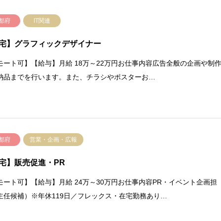
都府
IT関連
宅】グラフィックデザイナー
モート可】【給与】月給 18万～22万円お仕事内容広告全般の企画や制
納品までを行います。また、チラシやポスターお…
都府
営業・企画・広報
宅】販売促進・PR
モート可】【給与】月給 24万～30万円お仕事内容PR・イベント企画担
主任候補）※年休119日／フレックス・在宅勤務あり…