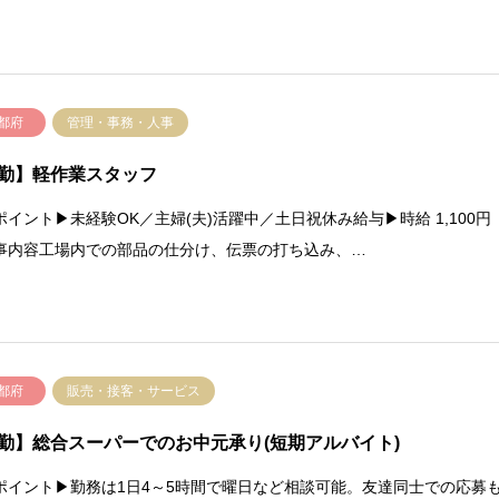
都府
管理・事務・人事
勤】軽作業スタッフ
ポイント▶未経験OK／主婦(夫)活躍中／土日祝休み給与▶時給 1,100円
事内容工場内での部品の仕分け、伝票の打ち込み、…
都府
販売・接客・サービス
勤】総合スーパーでのお中元承り(短期アルバイト)
ポイント▶勤務は1日4～5時間で曜日など相談可能。友達同士での応募