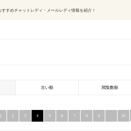
おすすめチャットレディ・メールレディ情報を紹介！
古い順
閲覧数順
1
2
3
4
5
6
7
8
9
…
16