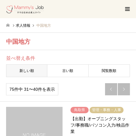
求人情報
中国地方
中国地方
並べ替え条件
新しい順
古い順
閲覧数順
75件中 31〜40件を表示


鳥取県
管理・事務・人事
【出勤】オープニングスタッ
フ/事務職/パソコン入力/検品作
業