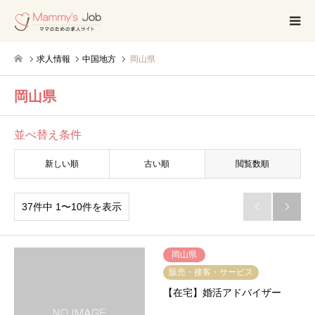
求人情報
中国地方
岡山県
岡山県
並べ替え条件
新しい順
古い順
閲覧数順
37件中 1〜10件を表示


岡山県
販売・接客・サービス
【在宅】婚活アドバイザー