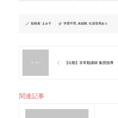
投稿者:
まみ子
学歴不問
,
未経験
,
社員登用あり
【出勤】非常勤講師 集団指導
関連記事