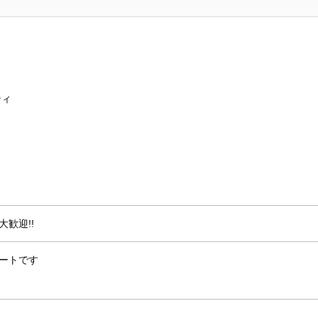
ティ
歓迎!!
ートです