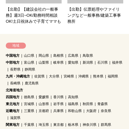
【出勤】【建設会社の一般事
【出勤】伝票処理やファイリ
務】週3日~OK/勤務時間相談
ングなど一般事務/建築工事事
OK!土日祝休みで子育てママも
務所
安心!
地域
中国地方
山口県
岡山県
島根県
広島県
鳥取県
中部地方
富山県
山梨県
岐阜県
愛知県
新潟県
石川県
福井県
長野県
静岡県
九州・沖縄地方
佐賀県
大分県
宮崎県
沖縄県
熊本県
福岡県
長崎県
鹿児島県
北海道地方
四国地方
徳島県
愛媛県
香川県
高知県
東北地方
宮城県
山形県
岩手県
福島県
秋田県
青森県
近畿地方
三重県
京都府
兵庫県
和歌山県
大阪府
奈良県
滋賀県
関東地方
千葉県
埼玉県
東京都
栃木県
神奈川県
群馬県