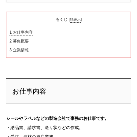
もくじ
[
非表示
]
1
お仕事内容
2
募集概要
3
企業情報
お仕事内容
シールやラベルなどの製造会社で事務のお仕事です。
・納品書、請求書、送り状などの作成。
・受注、資材の発注業務。