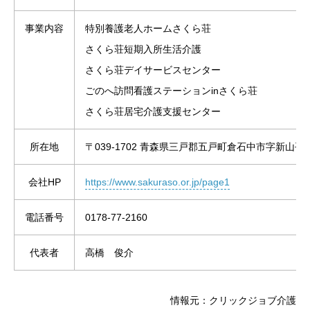
事業内容
特別養護老人ホームさくら荘
さくら荘短期入所生活介護
さくら荘デイサービスセンター
ごのへ訪問看護ステーションinさくら荘
さくら荘居宅介護支援センター
所在地
〒039-1702 青森県三戸郡五戸町倉石中市字新山平64
会社HP
https://www.sakuraso.or.jp/page1
電話番号
0178-77-2160
代表者
高橋 俊介
情報元：クリックジョブ介護