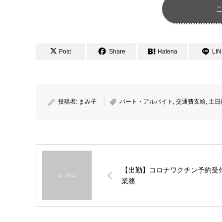
Post
Share
Hatena
LI
投稿者:
まみ子
パート・アルバイト
,
交通費支給
,
土日
【出勤】コロナワクチン予約受
業務