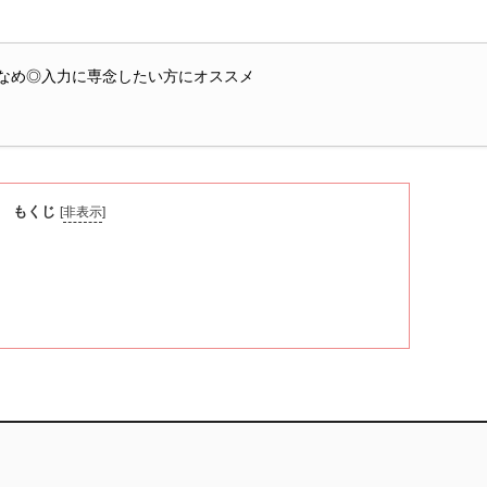
なめ◎入力に専念したい方にオススメ
もくじ
[
非表示
]