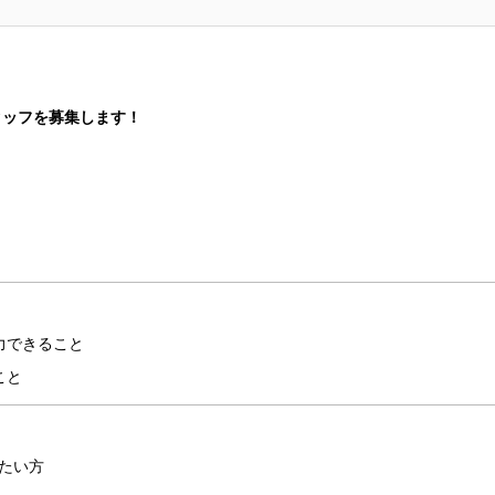
タッフを募集します！
力できること
こと
たい方