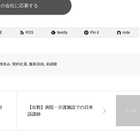
この会社に応募する
NE
RSS
feedly
Pin it
note
祝休み
,
契約社員
,
服装自由
,
未経験
付
【出勤】病院・介護施設での日本
語講師