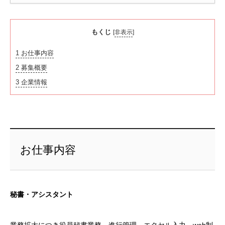
もくじ
[
非表示
]
1
お仕事内容
2
募集概要
3
企業情報
お仕事内容
秘書・アシスタント
業務拡大につき役員秘書業務、進行管理、エクセル入力、web制