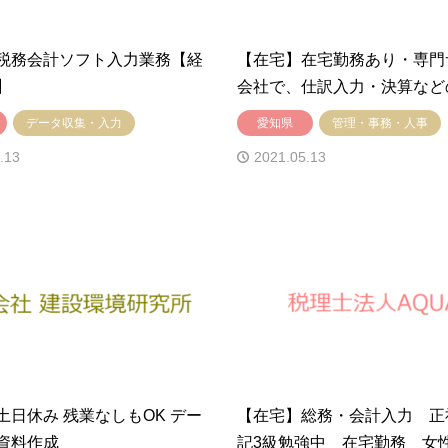
税務会計ソフト入力業務【経
【在宅】在宅勤務あり・専門
】
会社で、仕訳入力・決算など
務
データ収集・入力
愛知県
管理・事務・人事
.13
2021.05.13
土日休み 残業なしもOK デー
【在宅】総務・会計入力 正
資料作成
記3級勉強中 在宅勤務 女