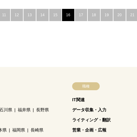
11
12
13
14
15
16
17
18
19
20
21
職種
IT関連
石川県
福井県
長野県
データ収集・入力
ライティング・翻訳
本県
福岡県
長崎県
営業・企画・広報