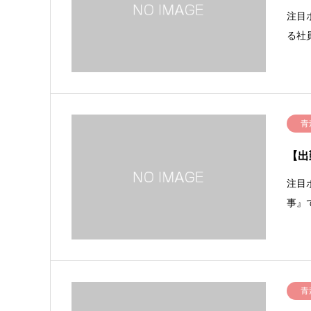
注目
る社
青
【出
注目
事』
青