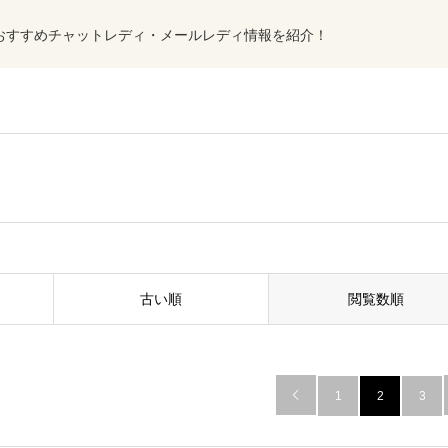
おすすめチャットレディ・メールレディ情報を紹介！
古い順
閲覧数順

1
2
3