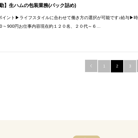
勤】生ハムの包装業務(パック詰め)
ポイント▶ライフスタイルに合わせて働き方の選択が可能です♪給与▶
850 ~ 900円お仕事内容現在約１２０名、２０代～６…

1
2
3