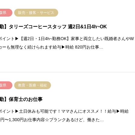
森県
販売・接客・サービス
勤】タリーズコーヒースタッフ 週2日&1日4h~OK
ポイント▶【週2日・1日4h~勤務OK】家事と両立したい既婚者さんやW
カーも無理なく続けられます給与▶時給 820円お仕事…
森県
教育・医療・福祉
勤】保育士のお仕事
ポイント▶土日休みも可能です！ママさんにオススメ！！給与▶時給
020円〜1,300円お仕事内容☆ブランクあるけど、働きた…