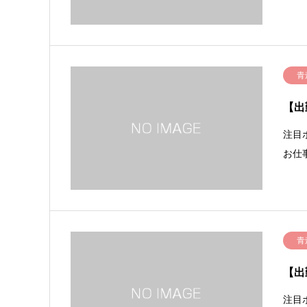
青
【出
注目
お仕
青
【出
注目