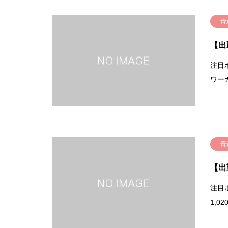
青
【出
注目
ワー
青
【出
注目
1,