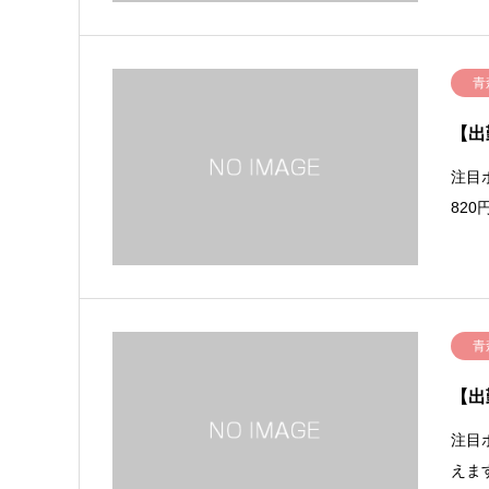
青
【出
注目
82
青
【出
注目
えま